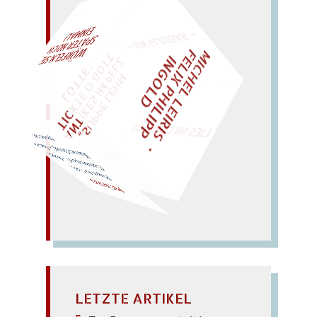
– EIN GLOSSAR –
M
I
C
H
E
L
L
E
I
R
I
S
・
E
L
I
X
P
H
I
L
I
P
P
N
G
O
L
F
AL!
Z
T
I
D
"
„
S
U
P
P
E
L
E
H
M
A
N
T
I
K
E
S
I
M
P
E
L
T
I
C
K
T
E
O
G
O
T
L
O
T
T
E
WÜRFELN SIE
SPÄTER NOCH
EINM
LIES SIR LEIRIS LEIS
passe so!
Kasse, Ossip! – Sacco
Casinospass? – Kipp
Pique As? oh!..
PICASSO
LETZTE ARTIKEL