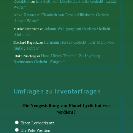
Redaktion
Elisabeth von Droste-Hülshoffs Gedicht „Letzte
zu
Worte“
Anke Kramer
Elisabeth von Droste-Hülshoffs Gedicht
zu
„Letzte Worte“
Johann Wolfgang von Goethes Gedicht
Marilen Hartmann
zu
„Gefunden“
Hermann Hesses Gedicht „Der Mann von
Eberhard Ragwitz
zu
fünfzig Jahren“
Hans-Ulrich Treichel: Zu Ingeborg
Ulrike Zuschlag
zu
Bachmanns Gedicht „Enigma“
Umfragen zu Inventarfragen
Die Neugestaltung von Planet Lyrik hat was
verdient?
Einen Lorbeerkranz
Die Pole-Position