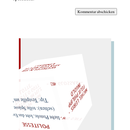
Kommentar abschicken
L!
– EIN GLOSSAR –
W
ÜRFELN SIE
SPÄTER NOCH
EIN
M
A
F
D
T
M
I
C
H
E
L
L
E
I
R
I
S
・
E
L
I
X
P
H
I
L
I
P
P
I
N
G
O
L
Z
T
"
„
S
U
P
P
E
L
E
H
M
A
N
T
I
K
E
S
I
M
P
E
L
T
I
C
K
T
E
O
G
O
L
O
T
T
E
Tip: Testpille am Pol.
LIES SIR LEIRIS LEIS
(selten): tolle Spässe… –
liebt Pistole, lobt das Essen