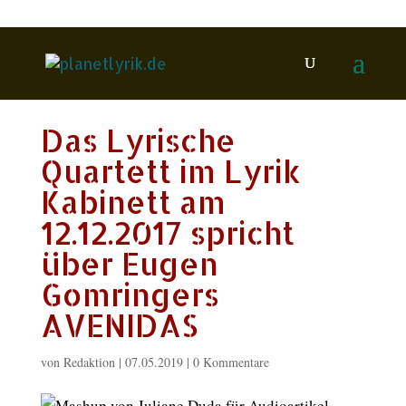
Das Lyrische
Quartett im Lyrik
Kabinett am
12.12.2017 spricht
über Eugen
Gomringers
AVENIDAS
von
Redaktion
|
07.05.2019
|
0 Kommentare