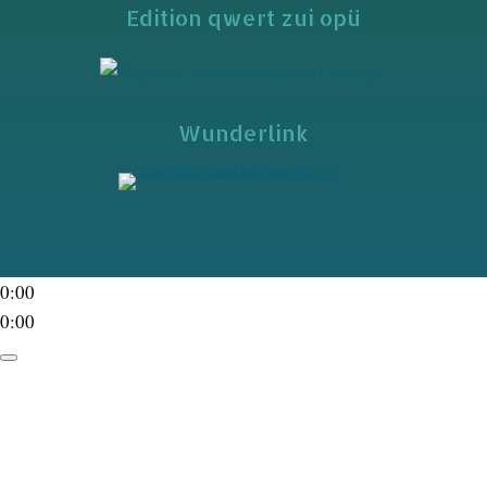
Edition qwert zui opü
Wunderlink
0:00
0:00