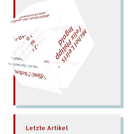
–
n
al!
– Ein
Gl
oss
ar
W
ürfeln Sie später
och einm
F
M
i
c
h
e
l
L
e
i
r
i
s
・
l
i
x
P
h
i
l
i
p
p
n
g
o
l
e
I
d
t
z
l
o
"
„
S
u
p
p
e
L
e
h
m
A
n
t
i
k
e
s
i
m
P
e
t
i
c
k
t
e
o
G
t
L
o
t
t
e
lies Sir Leiris leis
buhte!)
tut es! (du tutest? es
[die] Stute
Letzte Artikel