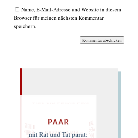
Name, E-Mail-Adresse und Website in diesem
Browser für meinen nächsten Kommentar
speichern.
Kommentar abschicken
LIES SIR LEIRIS LEIS
PAAR
„SUPPE LEHM
ANTIKES IM PELZ
TICKTE O GOTT
MICHEL LEIRIS ・
FELIX PHILIPP
– EIN GLOSSAR –
mit Rat und Tat parat: