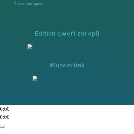
Ältere Umfragen
Edition qwert zui opü
Wunderlink
0:00
0:00