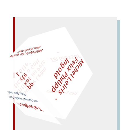
–
– Ein
Gl
o
s
s
ar
n
al!
M
i
c
h
e
l
L
e
i
r
i
s
・
F
e
l
i
x
P
h
i
l
i
p
p
n
g
o
l
W
ürfeln Sie später
och einm
z
t
I
d
e
o
"
„
S
u
p
p
e
L
e
h
m
A
n
t
i
k
e
s
i
m
P
l
t
i
c
k
t
e
o
G
t
L
o
t
t
e
lies Sir Leiris leis
von Lethe; fehlt der Ton? Elfe ohne Not!
Telephon