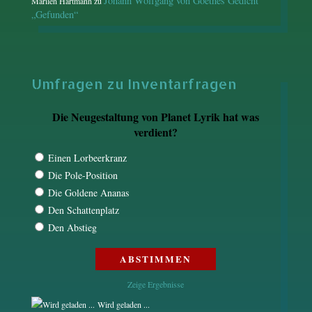
Johann Wolfgang von Goethes Gedicht
Marilen Hartmann
zu
„Gefunden“
Umfragen zu Inventarfragen
Die Neugestaltung von Planet Lyrik hat was
verdient?
Einen Lorbeerkranz
Die Pole-Position
Die Goldene Ananas
Den Schattenplatz
Den Abstieg
Zeige Ergebnisse
Wird geladen ...