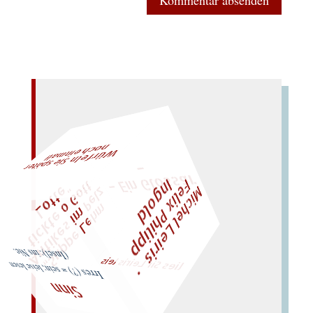
–
n
al!
– Ein
Gl
oss
ar
W
ürfeln Sie später
och einm
F
M
i
c
h
e
l
L
e
i
r
i
s
・
l
i
x
P
h
i
l
i
p
p
n
g
o
l
e
I
d
t
z
l
"
„
S
u
p
p
e
L
e
h
m
A
n
t
i
k
e
s
i
m
P
e
t
i
c
k
t
e
o
G
o
t
L
o
t
t
e
lies Sir Leiris leis
(Insel): ins Nie.
Irres (?) = sein; leise lesen
Sinn