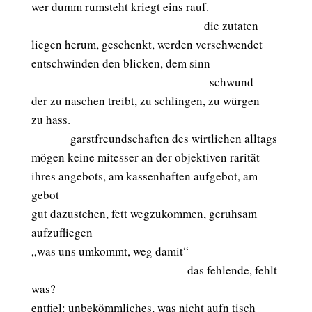
wer dumm rumsteht kriegt eins rauf.
aaaaaaaaaaaaaaaaaaaaaaaaaaaaaa
a
die zutaten
liegen herum, geschenkt, werden verschwendet
entschwinden den blicken, dem sinn –
aaaaaaaaaaaaaaaaaaaaaaaaaaaaaaaa
schwund
der zu naschen treibt, zu schlingen, zu würgen
zu hass.
aaaaaaa
garstfreundschaften des wirtlichen alltags
mögen keine mitesser an der objektiven rarität
ihres angebots, am kassenhaften aufgebot, am
gebot
gut dazustehen, fett wegzukommen, geruhsam
aufzufliegen
„was uns umkommt, weg damit“
aaaaaaaaaaaaaaaaaaaaaaaaaaaa
das fehlende, fehlt
was?
entfiel: unbekömmliches, was nicht aufn tisch