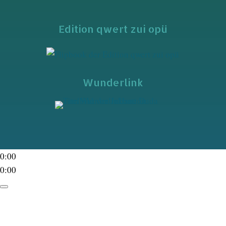
Edition qwert zui opü
Wunderlink
0:00
0:00