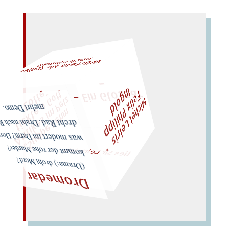
n
al!
W
ürfeln Sie später
och einm
–
– Ein Glossar
F
I
d
t
M
i
c
h
e
l
L
e
i
r
i
s
・
e
l
i
x
P
h
i
l
i
p
p
n
g
o
l
"
z
t
„
S
u
p
p
e
L
e
h
m
A
n
t
i
k
e
s
i
m
P
e
l
t
i
c
k
t
e
o
G
o
L
o
t
t
e
ehrt Demo.
eht Rad. Draht nach Rom
lies Sir Leiris leis
was modert im Darm? Dora
kommt der rohe Marder?
(Drama:) droht Mord?
Dromedar