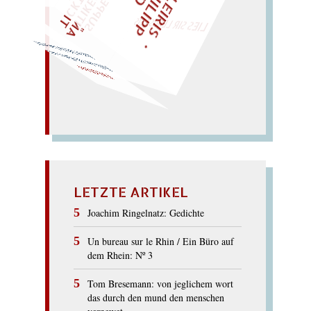
LIES SIR LEIRIS LEIS
hat er falsche Last im Stall.
Falls der
Affe Phallen stahl,
FALSTAFF
LETZTE ARTIKEL
Joachim Ringelnatz: Gedichte
Un bureau sur le Rhin / Ein Büro auf
dem Rhein: Nº 3
Tom Bresemann: von jeglichem wort
das durch den mund den menschen