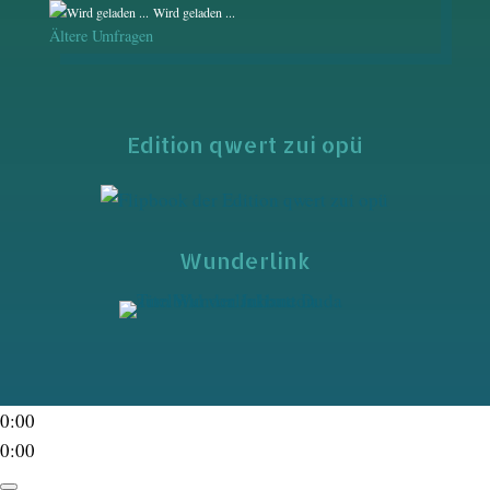
Wird geladen ...
Ältere Umfragen
Edition qwert zui opü
Wunderlink
0:00
0:00