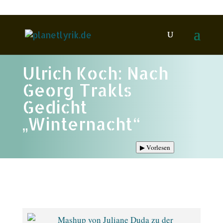
Ulrich Koch: Nach
Georg Trakls
Gedicht
„Winternacht“
▶
Vorlesen