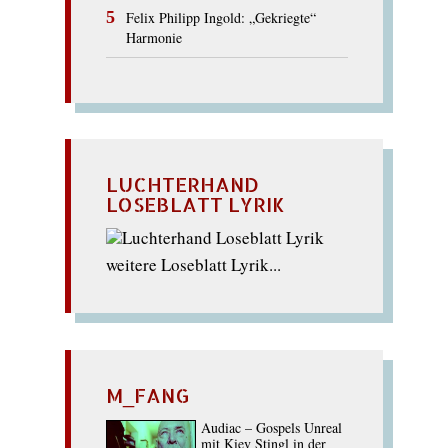
Felix Philipp Ingold: „Gekriegte“
Harmonie
LUCHTERHAND
LOSEBLATT LYRIK
weitere Loseblatt Lyrik...
M_FANG
Audiac – Gospels Unreal
mit Kiev Stingl in der