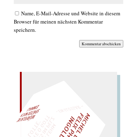
Name, E-Mail-Adresse und Website in diesem
Browser für meinen nächsten Kommentar
speichern.
Kommentar abschicken
– EIN GLOSSAR –
M
I
C
H
E
L
L
E
I
R
I
S
・
E
L
I
X
P
H
I
L
I
P
P
N
G
O
L
F
AL!
Z
T
I
D
„
S
U
P
P
E
L
E
H
M
A
N
T
I
K
E
S
I
M
P
E
L
T
I
C
K
T
E
O
G
O
T
L
O
T
T
E
"
WÜRFELN SIE
SPÄTER NOCH
EINM