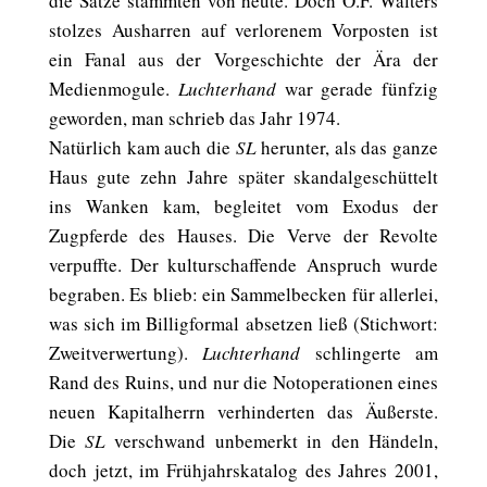
die Sätze stammten von heute. Doch O.F. Walters
stolzes Ausharren auf verlorenem Vorposten ist
ein Fanal aus der Vorgeschichte der Ära der
Medienmogule.
Luchterhand
war gerade fünfzig
geworden, man schrieb das Jahr 1974.
Natürlich kam auch die
SL
herunter, als das ganze
Haus gute zehn Jahre später skandalgeschüttelt
ins Wanken kam, begleitet vom Exodus der
Zugpferde des Hauses. Die Verve der Revolte
verpuffte. Der kulturschaffende Anspruch wurde
begraben. Es blieb: ein Sammelbecken für allerlei,
was sich im Billigformal absetzen ließ (Stichwort:
Zweitverwertung).
Luchterhand
schlingerte am
Rand des Ruins, und nur die Notoperationen eines
neuen Kapitalherrn verhinderten das Äußerste.
Die
SL
verschwand unbemerkt in den Händeln,
doch jetzt, im Frühjahrskatalog des Jahres 2001,