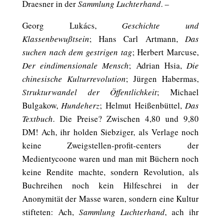
Draesner in der
Sammlung Luchterhand
. –
Georg Lukács,
Geschichte und
Klassenbewußtsein
; Hans Carl Artmann,
Das
suchen nach dem gestrigen tag
; Herbert Marcuse,
Der eindimensionale Mensch
; Adrian Hsia,
Die
chinesische Kulturrevolution
; Jürgen Habermas,
Strukturwandel der Öffentlichkeit
; Michael
Bulgakow,
Hundeherz
; Helmut Heißenbüttel,
Das
Textbuch
. Die Preise? Zwischen 4,80 und 9,80
DM! Ach, ihr holden Siebziger, als Verlage noch
keine Zweigstellen-profit-centers der
Medientycoone waren und man mit Büchern noch
keine Rendite machte, sondern Revolution, als
Buchreihen noch kein Hilfeschrei in der
Anonymität der Masse waren, sondern eine Kultur
stifteten: Ach,
Sammlung Luchterhand
, ach ihr