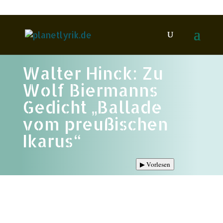
Walter Hinck: Zu
Wolf Biermanns
Gedicht „Ballade
vom preußischen
Ikarus“
▶
Vorlesen