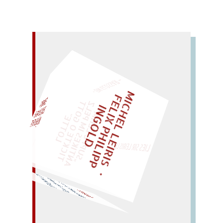
– EIN GLOSSAR –
M
I
C
H
E
L
L
E
I
R
I
S
・
E
L
I
X
P
H
I
L
I
P
P
N
G
O
L
F
Z
T
„
S
U
P
P
E
L
E
H
M
A
N
T
I
K
E
S
I
M
P
E
L
T
I
C
K
T
E
O
G
O
T
L
O
T
T
E
I
D
EINMAL!
"
LIES SIR LEIRIS LEIS
WÜRFELN SIE
SPÄTER NOCH
mpörer der Röcke.
Orpheus am Reck
R
ö
hre bröckelt; Pore wird
gr
öber. –
(
O
per): E
KÖRPER