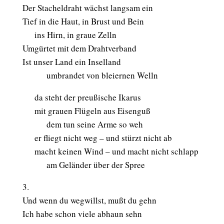
Der Stacheldraht wächst langsam ein
Tief in die Haut, in Brust und Bein
aaa
ins Hirn, in graue Zelln
Umgürtet mit dem Drahtverband
Ist unser Land ein Inselland
aaaaaa
umbrandet von bleiernen Welln
aaa
da steht der preußische Ikarus
aaa
mit grauen Flügeln aus Eisenguß
aaaaaa
dem tun seine Arme so weh
aaa
er fliegt nicht weg – und stürzt nicht ab
aaa
macht keinen Wind – und macht nicht schlapp
aaaaaa
am Geländer über der Spree
3.
Und wenn du wegwillst, mußt du gehn
Ich habe schon viele abhaun sehn