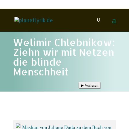
Welimir Chlebnikow:
Ziehn wir mit Netzen
die blinde
Menschheit
▶
Vorlesen