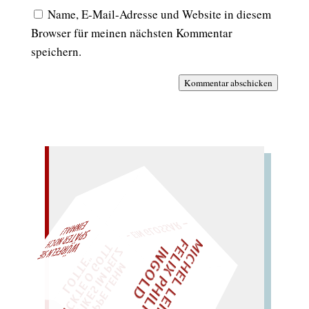
Name, E-Mail-Adresse und Website in diesem
Browser für meinen nächsten Kommentar
speichern.
Kommentar abschicken
– EIN GLOSSAR –
M
I
C
H
E
L
L
E
I
R
I
S
・
E
L
I
X
P
H
I
L
I
P
P
N
G
O
L
F
AL!
Z
T
I
D
„
S
U
P
P
E
L
E
H
M
A
N
T
I
K
E
S
I
M
P
E
L
T
I
C
K
T
E
O
G
O
T
L
O
T
T
E
"
WÜRFELN SIE
SPÄTER NOCH
EINM
LIES SIR LEIRIS LEIS