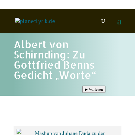
Albert von
Schirnding: Zu
Gottfried Benns
Gedicht „Worte“
▶
Vorlesen