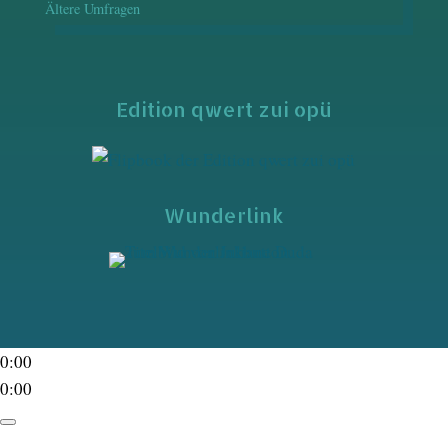
Ältere Umfragen
Edition qwert zui opü
Wunderlink
0:00
0:00