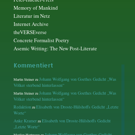
Memory of Mankind
Literatur im Netz
Internet Archive
theVERSEverse
Concrete Formalist Poetry
Asemic Writing: The New Post-Literate
Kommentiert
Johann Wolfgang von Goethes Gedicht „Was
Martin Steiner
zu
Völker sterbend hinterlassen“
Johann Wolfgang von Goethes Gedicht „Was
Martin Steiner
zu
Völker sterbend hinterlassen“
Redaktion
Elisabeth von Droste-Hülshoffs Gedicht „Letzte
zu
Worte“
Anke Kramer
Elisabeth von Droste-Hülshoffs Gedicht
zu
„Letzte Worte“
Johann Wolfgang von Goethes Gedicht
Marilen Hartmann
zu