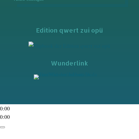
Edition qwert zui opü
Wunderlink
0:00
0:00