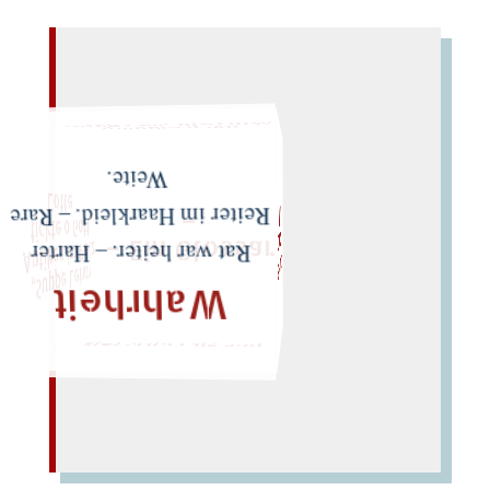
noch einmal!
Würfeln Sie später
–
"
In
d
t L
F
l
– Ein Glossar
Weite.
z
e
M
ic
h
e
l
L
e
i
r
i
s
・
e
l
ix
P
h
i
l
i
p
p
g
o
„
S
u
p
p
e
L
e
h
m
A
n
t
i
k
e
s i
m
P
el
t
i
c
k
t
o
G
o
t
o
t
t
e
eiter im Haarkleid. – Rare
Rat war heiter. – Harter
Wahrheit
lies Sir Leiris leis