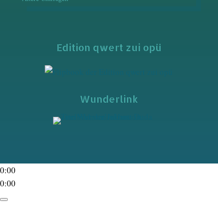
Edition qwert zui opü
Wunderlink
0:00
0:00