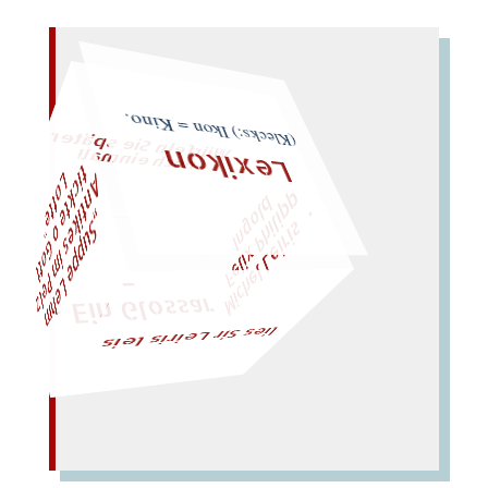
Würfeln Sie später
noch einmal!
(Klecks:) Ikon = Kino.
L
"
t
o
Lexikon
d
A
t
p
o
Mi
c
h
e
l
L
e
i
r
i
s
・
F
e
l
i
x
P
h
i
l
i
p
I
n
g
l
„
S
u
p
p
e
L
e
h
m
n
t
i
k
e
s
i
m
P
e
l
z
i
c
k
e
o
G
o
t
t
t
t
e
–
– Ein Glossar
lies Sir Leiris leis