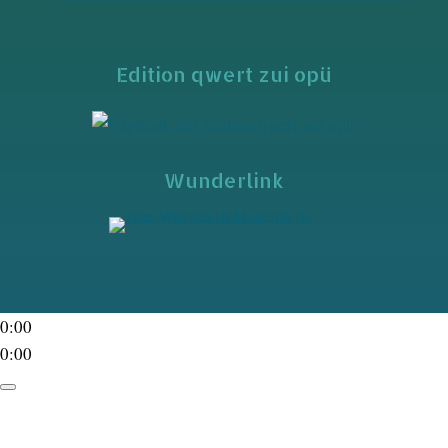
Edition qwert zui opü
Wunderlink
0:00
0:00