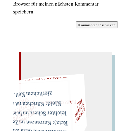
Browser für meinen nächsten Kommentar
speichern.
Kommentar abschicken
AL!
EINM
W
ÜRFELN SIE
SPÄTER NOCH
– EIN GLOSSAR –
I
D
T
F
N
"
M
I
C
H
E
L
L
E
I
R
I
S
・
E
L
I
X
P
H
I
L
I
P
P
G
O
L
Z
O
T
„
S
U
P
P
E
L
E
H
M
A
N
T
I
K
E
S
I
M
P
E
L
T
I
C
K
T
E
O
G
T
L
O
T
E
zierlichem Keil.
Kleid; Kärtchen rät zu
leichter Scherz im lichten
LIES SIR LEIRIS LEIS