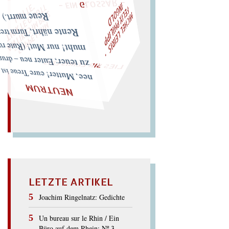
F
M
I
C
H
E
L
L
E
I
R
I
S
・
L
I
X
P
H
I
L
I
P
P
N
G
O
L
T
E
I
D
Z
T
"
„
S
U
P
P
E
L
E
H
M
A
N
T
I
K
E
S
I
M
P
E
L
T
I
C
K
T
E
O
G
O
L
O
T
T
E
LIES SIR LEIRIS LEIS
ue murrt.)
nte nährt, Turm trennt,
zu teuer; Euter neu – drum muht! nur Mut! (Rute ruht,
nee,
Mutter! eure Treue ist
NEUTRUM
LETZTE ARTIKEL
Joachim Ringelnatz: Gedichte
Un bureau sur le Rhin / Ein
Büro auf dem Rhein: Nº 3