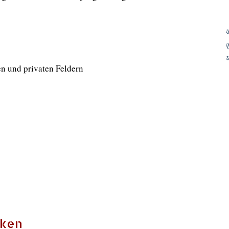
Re
Re
n und privaten Feldern
cken