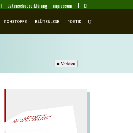
l
datenschutzerklärung
impressum
ROHSTOFFE
BLÜTENLESE
POETIK
▶
Vorlesen
L!
– EIN GLOSSAR –
W
ÜRFELN SIE
SPÄ
TER NOCH
EIN
M
A