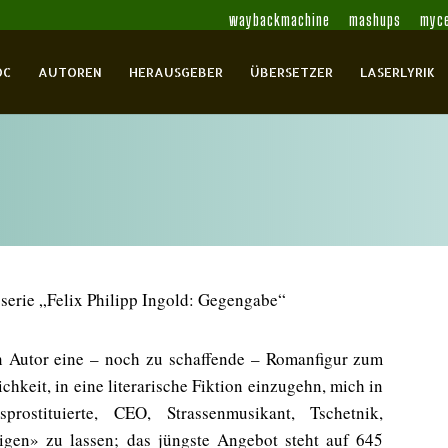
waybackmachine
mashups
myce
OC
AUTOREN
HERAUSGEBER
ÜBERSETZER
LASERLYRIK
n Autor eine – noch zu schaffende – Romanfigur zum
chkeit, in eine literarische Fiktion einzugehn, mich in
rostituierte, CEO, Strassenmusikant, Tschetnik,
wigen» zu lassen; das jüngste Angebot steht auf 645