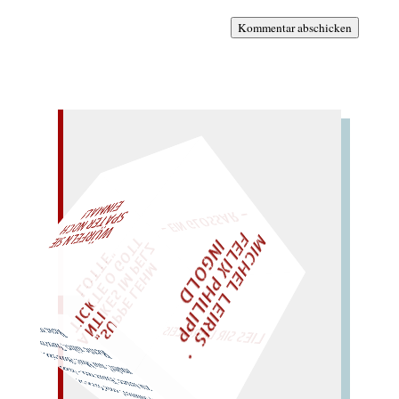
Kommentar abschicken
– EIN GLOSSAR –
M
I
H
E
L
L
E
I
R
I
S
・
E
L
I
X
P
H
I
L
I
P
P
N
G
O
L
F
AL!
T
Z
C
I
D
"
„
S
U
P
P
E
L
E
H
M
A
N
T
I
K
E
S
I
M
P
E
L
T
I
C
K
T
E
O
G
O
T
L
O
T
T
E
WÜRFELN SIE
SPÄTER NOCH
EINM
LIES SIR LEIRIS LEIS
Reue murrt.)
Rente nährt, Turm trennt,
Mut! (Rute ruht,
zu teuer; Euter neu – drum