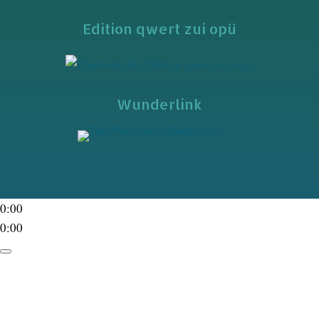
Edition qwert zui opü
Wunderlink
0:00
0:00