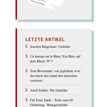
nee,
Mutter! eure Treue ist
muht! nur
NEUTRUM
LETZTE ARTIKEL
Joachim Ringelnatz: Gedichte
Un bureau sur le Rhin / Ein Büro auf
dem Rhein: Nº 3
Tom Bresemann: von jeglichem wort
das durch den mund den menschen
vernewet
Adolf Endler: Die Gedichte
Für Ernst Jandl – Texte zum 60.
Geburtstag. Werkgeschichte