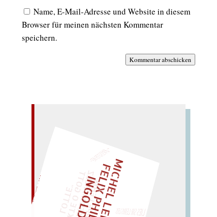
Name, E-Mail-Adresse und Website in diesem
Browser für meinen nächsten Kommentar
speichern.
Kommentar abschicken
– EIN GLOSSAR –
M
I
C
H
E
L
L
E
I
R
I
S
・
E
L
I
X
P
H
I
L
I
P
P
N
G
O
L
F
Z
T
„
S
U
P
P
E
L
E
H
M
A
N
T
I
K
E
S
I
M
P
E
L
T
I
C
K
T
E
O
G
O
T
L
O
T
T
E
I
D
EINMAL!
"
LIES SIR LEIRIS LEIS
WÜRFELN SIE
SPÄTER NOCH