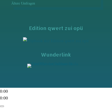
Ältere Umfragen
Edition qwert zui opü
Wunderlink
0:00
0:00