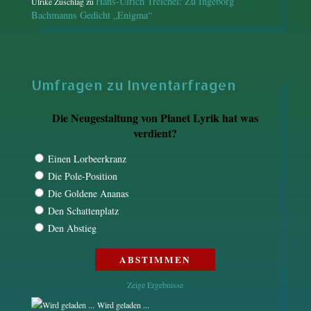
Hans-Ulrich Treichel: Zu Ingeborg
Ulrike Zuschlag
zu
Bachmanns Gedicht „Enigma“
Umfragen zu Inventarfragen
Die Neugestaltung von Planet Lyrik hat was
verdient?
Einen Lorbeerkranz
Die Pole-Position
Die Goldene Ananas
Den Schattenplatz
Den Abstieg
Zeige Ergebnisse
Wird geladen ...