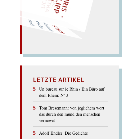
Waffenschiff:
was
Wiesen
schafft;
wie die Affen
Fische naschen...
WISSENSCHAFT
LETZTE ARTIKEL
Un bureau sur le Rhin / Ein Büro auf
dem Rhein: Nº 3
Tom Bresemann: von jeglichem wort
das durch den mund den menschen
vernewet
Adolf Endler: Die Gedichte