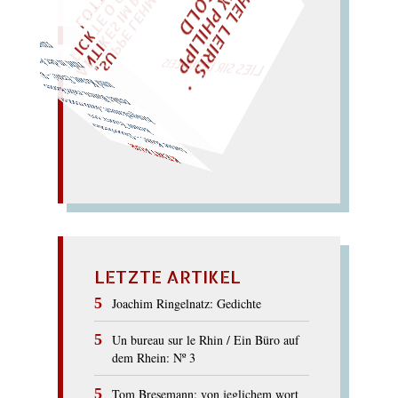
M
I
H
E
L
L
E
I
R
I
S
・
E
L
I
X
P
H
I
L
I
P
P
N
G
O
L
F
T
Z
C
I
D
E
O
"
„
S
U
P
P
E
L
E
H
M
A
N
T
I
K
E
S
I
M
P
L
T
I
C
K
T
E
O
G
T
L
O
T
T
E
LIES SIR LEIRIS LEIS
ruht in der Au; traut er? raunt er? neckt er?
und Kraut. Ernte! – Kärrner
renkt Ruten, raubt Renten
hingekauert; dann rennt er,
kennt Trauer: erst
tarne
Kuh! –
Dauerdenker
KENTAUR
LETZTE ARTIKEL
Joachim Ringelnatz: Gedichte
Un bureau sur le Rhin / Ein Büro auf
dem Rhein: Nº 3
Tom Bresemann: von jeglichem wort