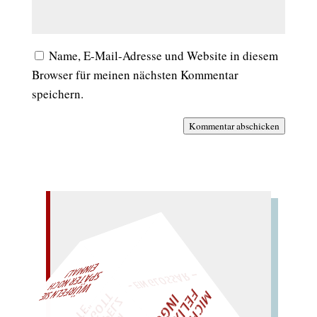
Name, E-Mail-Adresse und Website in diesem
Browser für meinen nächsten Kommentar
speichern.
Kommentar abschicken
– EIN GLOSSAR –
AL!
W
ÜRFELN SIE
SPÄTER NOCH
EIN
M