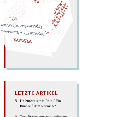
W
ÜRFELN SIE
SPÄTER NOCH
EIN
M
A
M
I
C
H
E
L
L
E
I
R
I
S
・
F
L
I
X
P
H
I
L
I
P
P
N
G
O
L
T
E
I
D
Z
T
L
"
„
S
U
P
P
E
L
E
H
M
A
N
T
I
K
E
S
I
M
P
E
T
I
C
K
T
E
O
G
O
L
O
T
T
E
LIES SIR LEIRIS LEIS
se?..
Opernsohn! so? er! non per
Sporen (?). – Rosenpore. –
PERSON
LETZTE ARTIKEL
Un bureau sur le Rhin / Ein
Büro auf dem Rhein: Nº 3
Tom Bresemann: von jeglichem