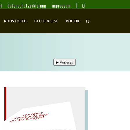
l
datenschutzerklärung
impressum
ROHSTOFFE
BLÜTENLESE
POETIK
▶
Vorlesen
L!
– EIN GLOSSAR –