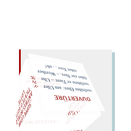
Mehr lesen
rührt Teer… uh!
WÜRFELN SIE
SPÄTER NOCH
fährt zur Türe. – Werther
EINMAL!
verführte er Tiere – Uhr
L
"
T
O
D
verfrühte Ehre: am Ufer
A
T
E
P
O
MI
C
H
E
L
L
EI
RI
S
・
F
E
LI
X
P
HI
L
I
P
I
N
G
L
„
S
U
P
P
E
L
E
H
M
N
T
I
K
E
S
IM
P
E
L
Z
I
C
K
E
O
G
O
T
T
T
T
OUVERTÜRE
– EIN GLOSSAR –