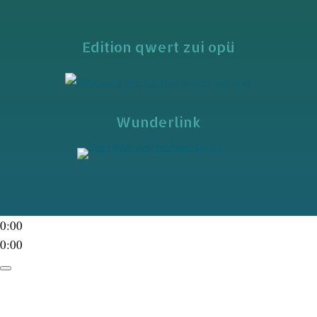
Edition qwert zui opü
Wunderlink
0:00
0:00