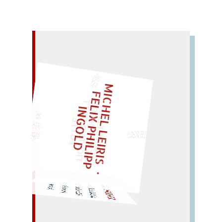
– EIN GLOSSAR –
M
C
H
E
L
L
E
I
R
I
S
・
E
L
I
X
P
H
I
L
I
P
P
N
G
O
L
I
F
Z
T
„
S
U
P
P
E
L
H
M
A
N
T
I
K
E
S
I
M
P
E
L
T
I
C
K
T
E
O
O
T
L
O
T
T
E
I
D
E
G
"
LIES SIR LEIRIS LEIS
EINMAL!
WÜRFELN SIE
SPÄTER NOCH
SCHIZOPHRENIE
nie froh: ein Zischen –
frisches
Fähre schone Fisch;
Genie im
Nervenzoo?