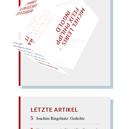
– EIN GLOSSAR –
M
I
H
E
L
L
E
I
R
I
S
・
E
L
I
X
P
H
I
L
I
P
P
N
G
O
L
F
AL!
T
Z
C
I
D
"
„
S
U
P
P
E
L
E
H
M
A
N
T
I
K
E
S
I
M
P
E
L
T
I
C
K
T
E
O
G
O
T
L
O
T
T
E
WÜRFELN SIE
SPÄTER NOCH
EINM
LIES SIR LEIRIS LEIS
mir? Reh schenken!
Gerne Schnee mischen!
Neger). – Ren gen Geschirr.
(Schergen: Grimm auf
irr:
Gene scheren. –
REGENSCHIRM
LETZTE ARTIKEL
Joachim Ringelnatz: Gedichte