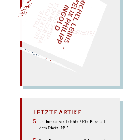
M
I
C
H
E
L
L
E
I
R
I
S
・
E
I
X
P
H
I
L
I
P
P
N
G
O
L
F
Z
T
EINMAL!
L
I
D
„
S
U
P
P
E
L
E
H
M
A
N
T
I
K
E
S
I
M
E
L
T
I
C
K
T
E
O
G
O
T
L
O
T
T
E
P
"
WÜRFELN SIE
SPÄTER NOCH
LIES SIR LEIRIS LEIS
…
(
Gier:) gib
mir Same und
grüss
mir die Gasse
GRIMASSE
LETZTE ARTIKEL
Un bureau sur le Rhin / Ein Büro auf
dem Rhein: Nº 3