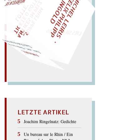
M
I
C
H
E
L
L
E
I
R
I
S
・
E
L
I
X
P
H
I
L
I
P
P
N
G
O
L
F
Z
T
AL!
I
D
„
S
U
P
P
E
L
E
H
M
A
N
T
I
K
E
S
I
M
P
E
L
T
I
C
K
T
E
O
G
O
T
L
O
T
T
E
"
WÜRFELN SIE
SPÄTER NOCH
EINM
LIES SIR LEIRIS LEIS
Nada in den Anden.
Ente, ade! – Dante tanzt mit
Tante
ANDANTE
LETZTE ARTIKEL
Joachim Ringelnatz: Gedichte
Un bureau sur le Rhin / Ein