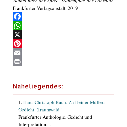
Tunnel über der Spree. Traumpfade der Literatur
,
Frankfurter Verlagsanstalt, 2019
Facebook
WhatsApp
X
Pinterest
Email
Print
Naheliegendes:
Hans Christoph Buch: Zu Heiner Müllers
Gedicht „Traumwald“
Frankfurter Anthologie. Gedicht und
Interpretation....