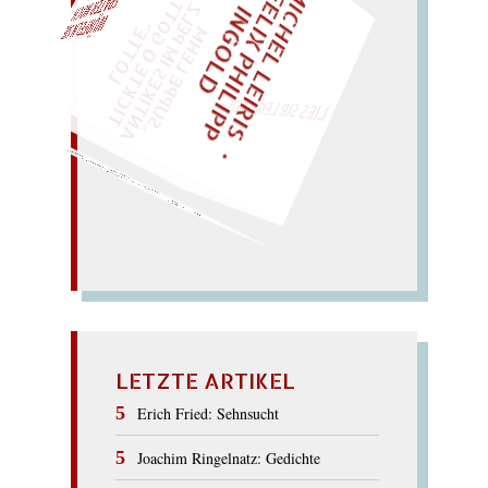
M
I
C
E
L
L
E
I
R
I
S
・
E
I
X
P
H
I
L
I
P
P
N
G
O
L
F
Z
T
H
L
I
D
EINMAL!
„
S
U
P
P
E
L
E
M
A
N
T
I
K
E
S
I
M
E
L
T
I
C
K
T
E
O
G
O
T
L
O
T
T
E
H
P
"
WÜRFELN SIE
SPÄTER NOCH
LIES SIR LEIRIS LEIS
Ossip! – Sacco
passe so!
Casinospass? – Kipp
Pique
As? oh!..
Kasse,
PICASSO
LETZTE ARTIKEL
Erich Fried: Sehnsucht
Joachim Ringelnatz: Gedichte