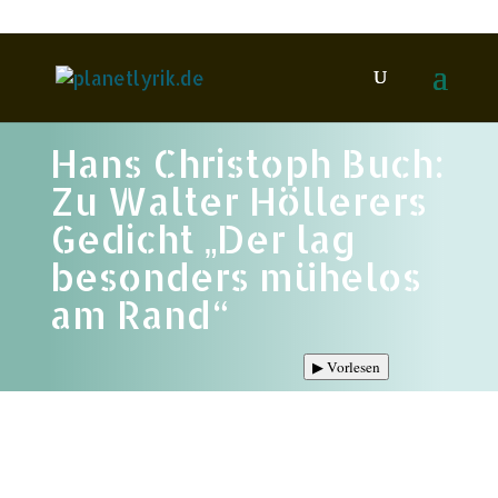
Hans Christoph Buch:
Zu Walter Höllerers
Gedicht „Der lag
besonders mühelos
am Rand“
▶
Vorlesen