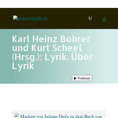
Karl Heinz Bohrer
und Kurt Scheel
(Hrsg.): Lyrik. Über
Lyrik
▶
Vorlesen