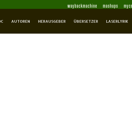
waybackmachine
mashups
myce
OC
AUTOREN
HERAUSGEBER
ÜBERSETZER
LASERLYRIK
mmelte Gedichte
, Eberhard
Rezensionen
0 Comments
ki.