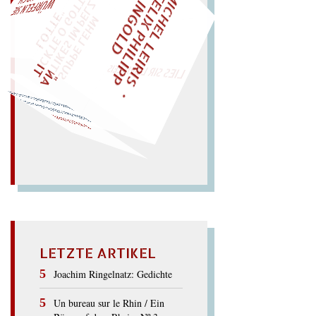
M
I
C
H
E
L
L
E
I
R
I
S
・
E
I
X
P
H
I
L
I
P
P
N
G
O
L
F
Z
T
EINMAL!
L
I
D
„
S
U
P
P
E
L
E
H
M
A
N
T
I
K
E
S
I
M
P
E
L
T
I
C
K
T
E
O
G
O
T
L
O
T
T
E
"
WÜRFELN SIE
SPÄTER NOCH
LIES SIR LEIRIS LEIS
hat er falsche Last im Stall.
Falls der
Affe Phallen stahl,
FALSTAFF
LETZTE ARTIKEL
Joachim Ringelnatz: Gedichte
Un bureau sur le Rhin / Ein