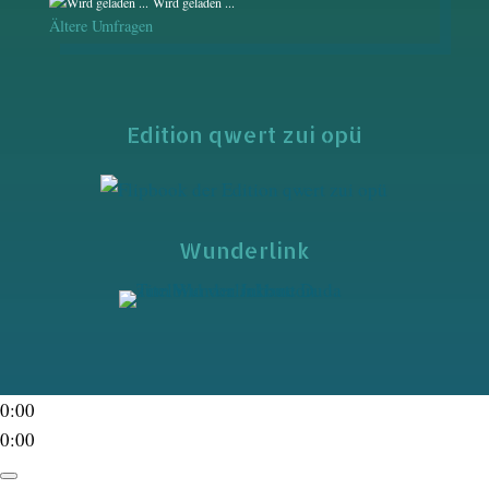
Wird geladen ...
Ältere Umfragen
Edition qwert zui opü
Wunderlink
0:00
0:00