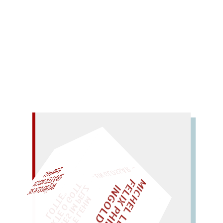
Redaktion
Pietraß, Richard
Rühmkorf, Peter
0 Comments
Leichter Hand am Gängelband.
Mehr lesen
– EIN GLOSSAR –
M
I
H
E
L
L
E
I
R
I
S
・
E
L
I
X
P
H
I
L
I
P
P
N
G
O
L
F
AL!
T
Z
C
I
D
"
„
S
U
P
P
E
L
E
H
M
A
N
T
I
K
E
S
I
M
P
E
L
T
I
C
K
T
E
O
G
O
T
L
O
T
T
E
WÜRFELN SIE
SPÄTER NOCH
EINM