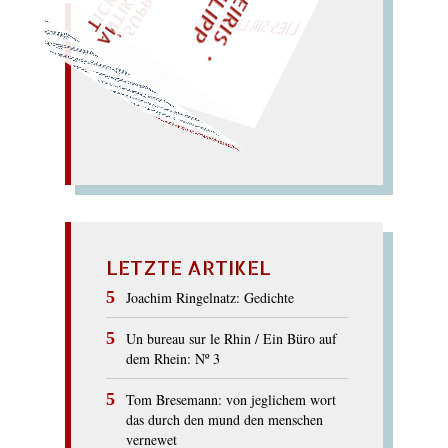
LIES SIR LEIRIS LEIS
Bad; Bar am Kap: Grab!
Krabbe mit Rhabarber im
Abraham und Barbara;
mit Kappe; in der Baracke
… – Rad
Kadar; Barbar in einer
Arkadien darbt
Barke
Araberart:
Adlerbart; im
arabischen
mit Radar
ABRAKADABRA
LETZTE ARTIKEL
Joachim Ringelnatz: Gedichte
Un bureau sur le Rhin / Ein Büro auf
dem Rhein: Nº 3
Tom Bresemann: von jeglichem wort
das durch den mund den menschen
vernewet