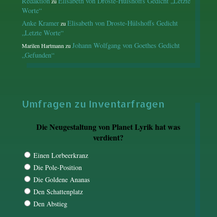
Redaktion
Elisabeth von Droste-Hülshoffs Gedicht „Letzte
zu
Worte“
Anke Kramer
Elisabeth von Droste-Hülshoffs Gedicht
zu
„Letzte Worte“
Johann Wolfgang von Goethes Gedicht
Marilen Hartmann
zu
„Gefunden“
Umfragen zu Inventarfragen
Die Neugestaltung von Planet Lyrik hat was
verdient?
Einen Lorbeerkranz
Die Pole-Position
Die Goldene Ananas
Den Schattenplatz
Den Abstieg