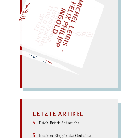
M
I
C
E
L
L
E
I
R
I
S
・
E
I
X
P
H
I
L
I
P
P
N
G
O
L
F
Z
T
H
L
I
D
EINMAL!
„
S
U
P
P
E
L
E
M
A
N
T
I
K
E
S
I
M
E
L
T
I
C
K
T
E
O
G
O
T
L
O
T
T
E
H
P
"
WÜRFELN SIE
SPÄTER NOCH
LIES SIR LEIRIS LEIS
Magier!
gern a
m
Ring? i
mmer mag
er!
mehr Gin,
IMAGINÄR
LETZTE ARTIKEL
Erich Fried: Sehnsucht
Joachim Ringelnatz: Gedichte