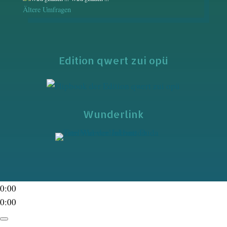
Ältere Umfragen
Edition qwert zui opü
Wunderlink
0:00
0:00