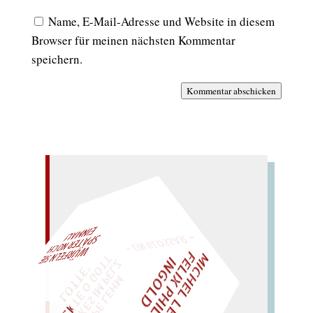
Name, E-Mail-Adresse und Website in diesem
Browser für meinen nächsten Kommentar
speichern.
Kommentar abschicken
– EIN GLOSSAR –
M
I
H
E
L
L
E
I
R
I
S
・
E
L
I
X
P
H
I
L
I
P
P
N
G
O
L
AL!
F
T
Z
C
I
D
E
"
WÜRFELN SIE
SPÄTER NOCH
EIN
M
„
S
U
P
P
E
L
E
H
M
A
N
T
I
K
E
S
I
M
P
L
T
I
C
K
T
E
O
G
O
T
L
O
T
T
E