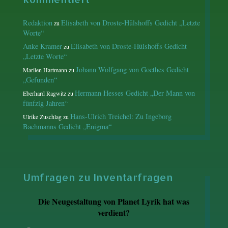
Redaktion
Elisabeth von Droste-Hülshoffs Gedicht „Letzte
zu
Worte“
Anke Kramer
Elisabeth von Droste-Hülshoffs Gedicht
zu
„Letzte Worte“
Johann Wolfgang von Goethes Gedicht
Marilen Hartmann
zu
„Gefunden“
Hermann Hesses Gedicht „Der Mann von
Eberhard Ragwitz
zu
fünfzig Jahren“
Hans-Ulrich Treichel: Zu Ingeborg
Ulrike Zuschlag
zu
Bachmanns Gedicht „Enigma“
Umfragen zu Inventarfragen
Die Neugestaltung von Planet Lyrik hat was
verdient?