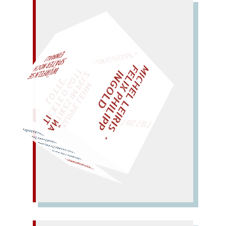
– EIN GLOSSAR –
M
I
C
H
E
L
L
E
I
R
I
S
・
E
L
I
X
P
H
I
L
I
P
P
N
G
O
L
F
AL!
Z
T
I
D
„
S
U
P
P
E
L
E
H
M
A
N
T
I
K
E
S
I
M
P
E
L
T
I
C
K
T
E
O
G
O
T
L
O
T
T
E
"
WÜRFELN SIE
SPÄTER NOCH
EINM
LIES SIR LEIRIS LEIS
Wiederkunft.
wider Kunst die
mpfte Zunft lehrt
entfernt und nervt:
versu
VERNUNFT