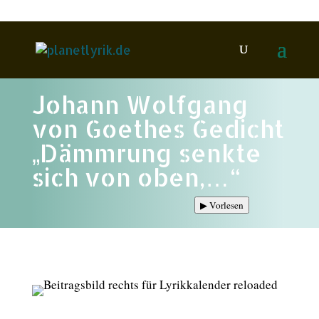
Johann Wolfgang
von Goethes Gedicht
„Dämmrung senkte
sich von oben,…“
▶
Vorlesen