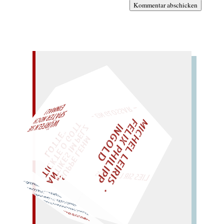
Kommentar abschicken
– EIN GLOSSAR –
M
I
C
H
E
L
L
E
I
R
I
S
・
E
L
I
X
P
H
I
L
I
P
P
N
G
O
L
F
AL!
Z
T
I
D
„
S
U
P
P
E
L
E
H
M
A
N
T
I
K
E
S
I
M
P
E
L
T
I
C
K
T
E
O
G
O
T
L
O
T
T
E
"
WÜRFELN SIE
SPÄTER NOCH
EINM
LIES SIR LEIRIS LEIS
Mild loht Mieder!
oder Lied? – Loden mied
(
Leo, bitte
melden:) Ode
Diele
… –
MELODIE