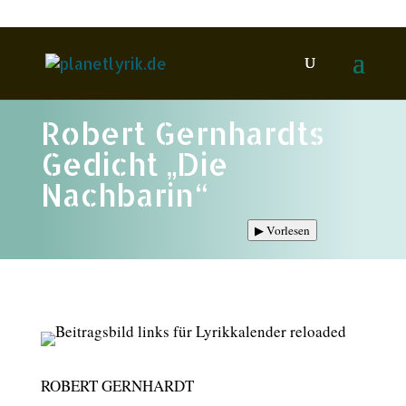
Robert Gernhardts
Gedicht „Die
Nachbarin“
▶
Vorlesen
ROBERT GERNHARDT