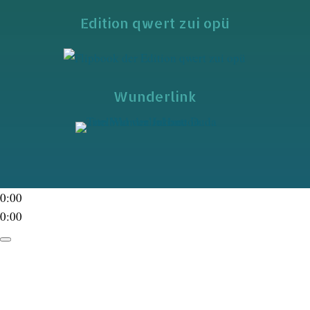
Edition qwert zui opü
Wunderlink
0:00
0:00