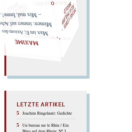
F
T
M
I
C
H
E
L
L
E
I
R
I
S
・
E
L
I
X
P
H
I
L
I
P
P
I
N
G
O
L
D
Z
T
"
„
S
U
P
P
E
L
E
H
M
A
N
T
I
K
E
S
I
M
P
E
L
T
I
C
K
T
E
O
G
O
L
O
T
T
E
LIES SIR LEIRIS LEIS
 Mix mal, Imme!..
Mimen: immer auf Achse!
Max im E; Axiom des
MAXIME
LETZTE ARTIKEL
Joachim Ringelnatz: Gedichte
Un bureau sur le Rhin / Ein
Büro auf dem Rhein: Nº 3