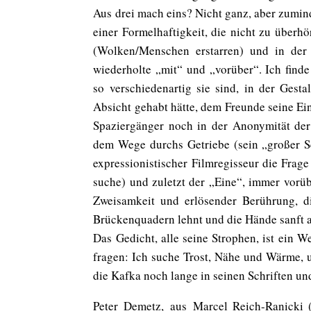
Aus drei mach eins? Nicht ganz, aber zumin
einer Formelhaftigkeit, die nicht zu überhö
(Wolken/Menschen erstarren) und in der d
wiederholte „mit“ und „vorüber“. Ich find
so verschiedenartig sie sind, in der Gesta
Absicht gehabt hätte, dem Freunde seine Ei
Spaziergänger noch in der Anonymität de
dem Wege durchs Getriebe (sein „großer Sc
expressionistischer Filmregisseur die Frage
suche) und zuletzt der „Eine“, immer vorü
Zweisamkeit und erlösender Berührung, di
Brückenquadern lehnt und die Hände sanft au
Das Gedicht, alle seine Strophen, ist ein 
fragen: Ich suche Trost, Nähe und Wärme, u
die Kafka noch lange in seinen Schriften u
Peter Demetz
,
aus Marcel Reich-Ranicki 