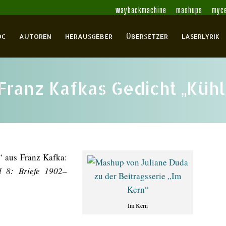
waybackmachine
mashups
myce
OC
AUTOREN
HERAUSGEBER
ÜBERSETZER
LASERLYRIK
Franz Kafkas Gedicht „Kühl
“ aus Franz Kafka:
 8: Briefe 1902–
Im Kern