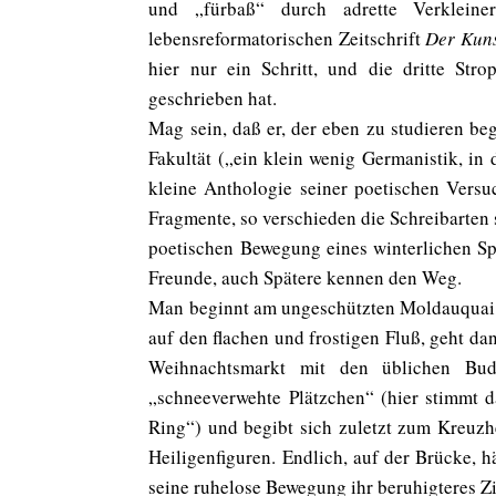
und „fürbaß“ durch adrette Verklein
lebensreformatorischen Zeitschrift
Der Kun
hier nur ein Schritt, und die dritte Str
geschrieben hat.
Mag sein, daß er, der eben zu studieren be
Fakultät („ein klein wenig Germanistik, in 
kleine Anthologie seiner poetischen Versu
Fragmente, so verschieden die Schreibarten
poetischen Bewegung eines winterlichen Sp
Freunde, auch Spätere kennen den Weg.
Man beginnt am ungeschützten Moldauquai,
auf den flachen und frostigen Fluß, geht dan
Weihnachtsmarkt mit den üblichen Buden
„schneeverwehte Plätzchen“ (hier stimmt 
Ring“) und begibt sich zuletzt zum Kreuzh
Heiligenfiguren. Endlich, auf der Brücke, h
seine ruhelose Bewegung ihr beruhigteres Zie