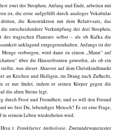
dest zwei der Strophen, Anfang und Ende, arbeiten mit
ren ist, die erste aufgefüllt durch analoges Vokabular
ritten, die Konstruktion mit dem Relativsatz, das
e die entscheidendere Verknüpfung der drei Strophen,
lt des tragischen Flaneurs selbst – als ob Kafka die
nsamkeit anklagend entgegenzuhalten. Anfangs ist der
r Menge verborgen, wird dann zu einem „Mann“ auf
hatten“ über die Häuserfronten geworfen, als ob ein
 stellte, was dieser Ahasver auf dem Christkindlmarkt
ber an Kirchen und Heiligen, im Drang nach Zuflucht,
e er nur findet, indem er seinen Körper gegen die
f die alten Steine legt.
Weg durch Frost und Fremdheit, und es will den Freund
nd wo bist Du, lebendiger Mensch? Es ist eine Frage,
nd in seinem Leben wiederholen wird.
(Hrsg.):
Frankfurter Anthologie.
Zweiundzwanzigster