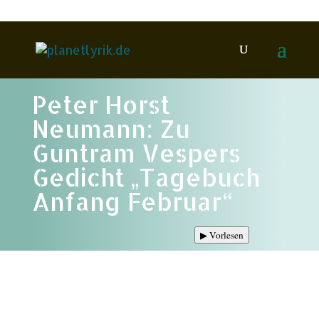
Peter Horst
Neumann: Zu
Guntram Vespers
Gedicht „Tagebuch
Anfang Februar“
▶
Vorlesen