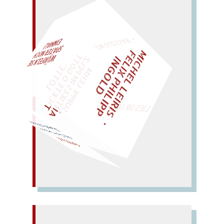
– EIN GLOSSAR –
M
I
C
H
E
L
L
E
I
R
I
S
・
E
I
X
P
H
I
L
I
P
P
N
G
O
L
F
Z
T
EINMAL!
L
I
D
„
S
U
P
P
E
L
E
H
M
A
N
T
I
K
E
S
I
M
E
L
T
I
C
K
T
E
O
G
O
T
L
O
T
T
E
P
"
WÜRFELN SIE
SPÄTER NOCH
LIES SIR LEIRIS LEIS
Glaszelle; Ghasele.
zage Seele; lag in der
GAZELLE