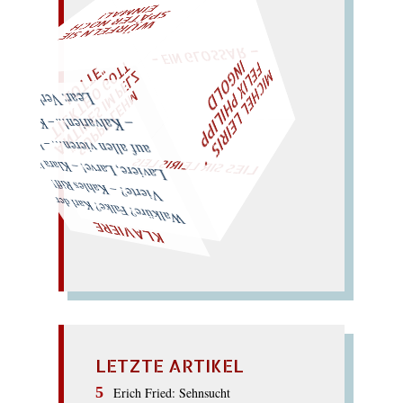
L!
– EIN GLOSSAR –
M
I
C
H
E
L
L
E
I
R
I
S
・
F
L
I
X
P
H
I
L
I
P
P
N
G
O
L
W
ÜRFELN SIE
SPÄTER NOCH
EIN
M
A
T
E
I
D
Z
L
"
„
S
U
P
P
E
L
E
H
M
A
N
T
I
K
E
S
I
M
P
E
T
I
C
K
T
E
O
G
O
T
L
O
T
T
E
LIES SIR LEIRIS LEIS
Lear: Verlieren!
auf allen vieren… – Love? – Kalvarien!.. – Klar, rief
Laviere, Larve! – Klara lief
Vierte? – Kahles Riff!
Walküre? Falke? Karl der
KLAVIERE
LETZTE ARTIKEL
Erich Fried: Sehnsucht