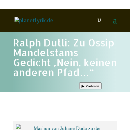
Ralph Dutli: Zu Ossip
Mandelstams
Gedicht „Nein, keinen
anderen Pfad…“
▶
Vorlesen