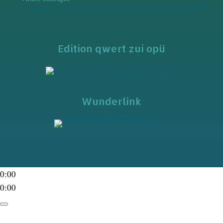
Edition qwert zui opü
Wunderlink
0:00
0:00