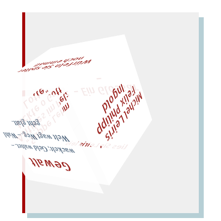
n
al!
W
ürfeln Sie später
och einm
–
– Ein Glossar
F
d
M
i
c
h
e
l
L
e
i
r
i
s
・
e
l
i
x
P
h
i
l
i
p
p
I
n
g
o
l
t
z
t
"
„
S
u
p
p
e
L
e
h
m
A
n
t
i
k
e
s
i
m
P
e
l
t
i
c
k
t
e
o
G
o
L
o
t
t
e
geht glatt.
lies Sir Leiris leis
Welt wagt Weg. – Wahl
wackelt; Geld waltet. –
Gewalt