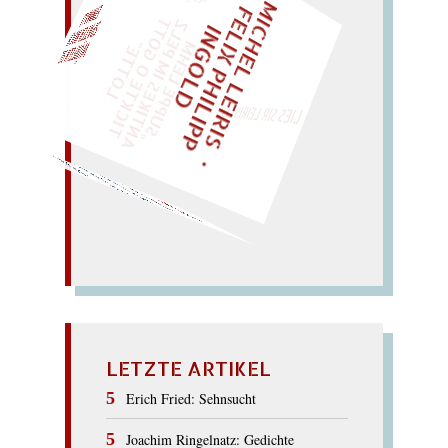
M
I
C
E
L
L
E
I
R
I
S
・
E
L
I
X
P
H
I
L
I
P
P
N
G
O
L
F
Z
T
H
I
D
„
S
U
P
P
E
L
E
H
M
A
N
T
I
K
E
S
I
M
P
E
L
T
I
C
K
T
E
O
G
O
T
L
O
T
T
E
EINMAL!
"
LIES SIR LEIRIS LEIS
WÜRFELN SIE
SPÄTER NOCH
Mus!
…
Musenkuss. –
m Limes
me Lisa, iss
lies:
musealer als alles;
Aalbiss statt
Lear
muss
mal a
–
Ar
REALISMUS
LETZTE ARTIKEL
Erich Fried: Sehnsucht
Joachim Ringelnatz: Gedichte