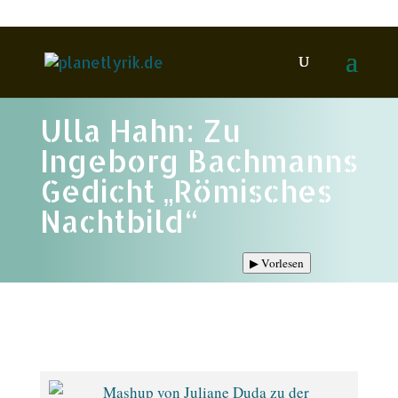
Ulla Hahn: Zu
Ingeborg Bachmanns
Gedicht „Römisches
Nachtbild“
▶
Vorlesen