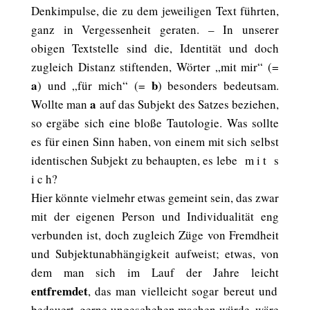
Denkimpulse, die zu dem jeweiligen Text führten,
ganz in Vergessenheit geraten. – In unserer
obigen Textstelle sind die, Identität und doch
zugleich Distanz stiftenden, Wörter „mit mir“ (=
a
b
) und „für mich“ (=
) besonders bedeutsam.
a
Wollte man
auf das Subjekt des Satzes beziehen,
so ergäbe sich eine bloße Tautologie. Was sollte
es für einen Sinn haben, von einem mit sich selbst
identischen Subjekt zu behaupten, es lebe
m i t
s
i c h?
Hier könnte vielmehr etwas gemeint sein, das zwar
mit der eigenen Person und Individualität eng
verbunden ist, doch zugleich Züge von Fremdheit
und Subjektunabhängigkeit aufweist; etwas, von
dem man sich im Lauf der Jahre leicht
entfremdet
, das man vielleicht sogar bereut und
bedauert, gerne ungeschehen machen würde, wäre