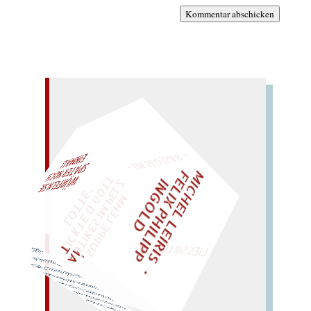
Kommentar abschicken
– EIN GLOSSAR –
M
I
C
H
E
L
L
E
I
R
I
S
・
E
I
X
P
H
I
L
I
P
P
N
G
O
L
F
Z
T
EINMAL!
L
I
D
„
S
U
P
P
E
L
E
H
M
A
N
T
I
K
E
S
I
M
P
E
L
T
I
C
K
T
E
O
G
O
T
L
O
T
T
E
"
WÜRFELN SIE
SPÄTER NOCH
LIES SIR LEIRIS LEIS
solo? lässt sie Doris raten?
Täter ist los! – Ritt Ida
so viel Lidern!) – Dalli! der
rosarote zarte Rose (unter
Proletariat als Sold: die
Art von Diät; dem
Lie
d und
Gebet, drahtlos:
eine