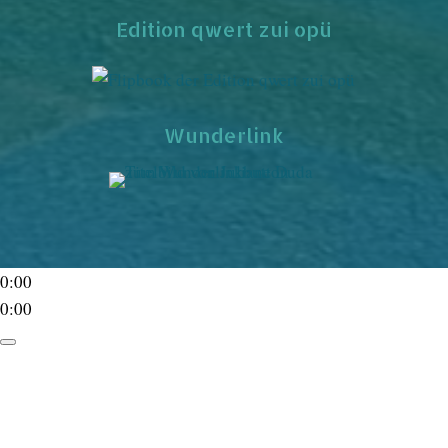
Edition qwert zui opü
Wunderlink
0:00
0:00