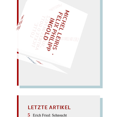
– EIN GLOSSAR –
M
I
C
H
E
L
L
E
I
R
I
S
・
E
L
I
X
P
H
I
L
I
P
P
N
G
O
L
F
Z
T
„
S
U
P
P
E
L
E
H
M
A
N
T
I
K
E
S
I
M
P
E
L
T
I
C
K
T
E
O
G
O
T
L
O
T
T
E
I
D
EINMAL!
"
LIES SIR LEIRIS LEIS
WÜRFELN SIE
SPÄTER NOCH
darling! – Rille am Rand.
IRLAND
LETZTE ARTIKEL
Erich Fried: Sehnsucht