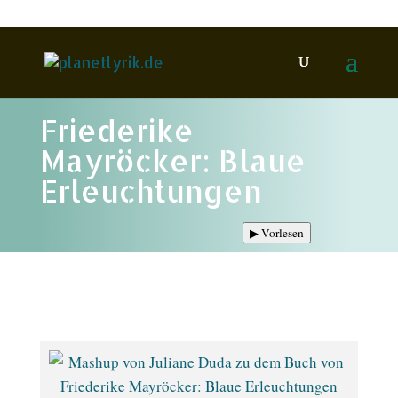
Friederike
Mayröcker: Blaue
Erleuchtungen
▶
Vorlesen