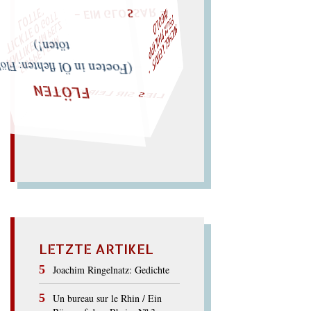
F
I
D
T
M
I
C
H
E
L
L
E
I
R
I
S
・
E
L
I
X
P
H
I
L
I
P
P
N
G
O
L
T
"
Z
„
S
U
P
P
E
L
E
H
M
A
N
T
I
K
E
S
I
M
P
E
L
T
I
C
K
T
E
O
G
O
L
O
T
T
E
LIES SIR LEIRIS LEIS
töten!)
(Foeten in Öl flehten: Flöhe
FLÖTEN
LETZTE ARTIKEL
Joachim Ringelnatz: Gedichte
Un bureau sur le Rhin / Ein