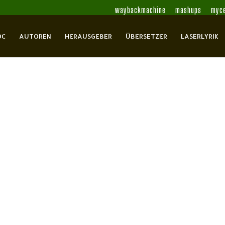
waybackmachine
mashups
myce
OC
AUTOREN
HERAUSGEBER
ÜBERSETZER
LASERLYRIK
asnick (Hrsg.): Abwerfen der Last,
enate
Armélin, Almut
Bach, Günter
Barmé,
Blessing, Rolf
Blume (= Michael Johann