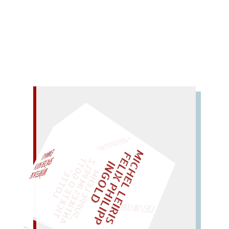
Hemisphären.
Mehr lesen
– EIN GLOSSAR –
M
I
C
H
E
L
L
E
I
R
I
S
・
E
I
X
P
H
I
L
I
P
P
N
G
O
L
F
Z
T
EINMAL!
L
I
D
„
S
U
P
P
E
L
E
H
M
A
N
T
I
K
E
S
I
M
E
L
T
I
C
K
T
E
O
G
O
T
L
O
T
T
E
P
"
WÜRFELN SIE
SPÄTER NOCH
LIES SIR LEIRIS LEIS