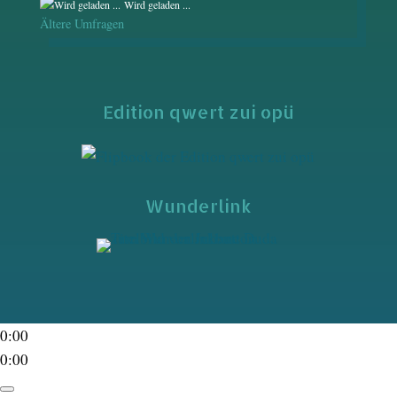
Wird geladen ...
Ältere Umfragen
Edition qwert zui opü
Wunderlink
0:00
0:00