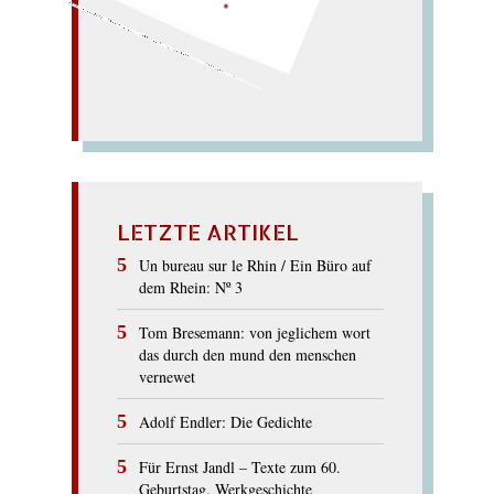
Katerrede...)
Karate für Kader:
Dakar zu den Ratten!
Arkaden): Fahrt per Rad
m Vater unter
wer da? karge
Arve ragt... –
(
Verrat a
nach
ade! (
KADAVER
LETZTE ARTIKEL
Un bureau sur le Rhin / Ein Büro auf
dem Rhein: Nº 3
Tom Bresemann: von jeglichem wort
das durch den mund den menschen
vernewet
Adolf Endler: Die Gedichte
Für Ernst Jandl – Texte zum 60.
Geburtstag. Werkgeschichte