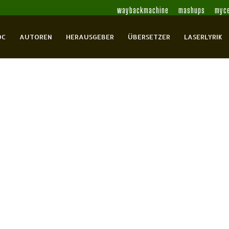
waybackmachine
mashups
myce
OC
AUTOREN
HERAUSGEBER
ÜBERSETZER
LASERLYRIK
d suchte meine Zunge ab nach
 Reun
Baines, Menna
Bateman,
, Colm
Brisson, Kristian
Caimbeul,