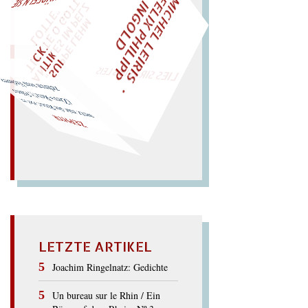
M
I
C
H
E
L
L
E
I
R
I
S
・
E
L
I
X
P
H
I
L
I
P
P
N
G
O
L
F
Z
T
I
D
"
„
S
U
P
P
E
L
E
H
M
A
N
T
I
K
E
S
I
M
P
E
L
T
I
C
K
T
E
O
G
O
T
L
O
T
T
E
WÜRFELN SIE
SPÄTER NOCH
EINM
LIES SIR LEIRIS LEIS
zehren vom Verlieren...
(Zier= Reiz!); Führer
wetz
mir die Ritze! rief er;
ZEPHYR
LETZTE ARTIKEL
Joachim Ringelnatz: Gedichte
Un bureau sur le Rhin / Ein