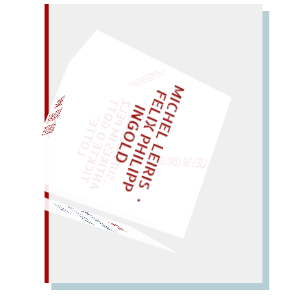
– EIN GLOSSAR –
M
I
C
E
L
L
E
I
R
I
S
・
E
L
I
X
P
H
I
L
I
P
P
N
G
O
L
F
Z
T
H
I
D
„
S
U
P
P
E
L
E
H
M
A
N
T
I
K
E
S
I
M
P
E
L
T
I
C
K
T
E
O
G
O
T
L
O
T
T
E
EINMAL!
"
LIES SIR LEIRIS LEIS
WÜRFELN SIE
SPÄTER NOCH
Lagune ohne
G(ehsteig)?
nee!
Aula
… Luna
… na,
Eule: Elan!
LAUNE