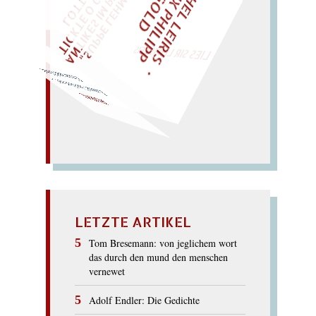
M
I
H
E
L
L
E
I
R
I
S
・
E
L
I
X
P
H
I
L
I
P
P
N
G
O
L
F
T
Z
C
I
D
E
O
"
„
S
U
P
P
E
L
E
H
M
A
N
T
I
K
E
S
I
M
P
L
T
I
C
K
T
E
O
G
T
L
O
T
T
E
LIES SIR LEIRIS LEIS
Uraar und Uraal.
Laura? im Ural rar!.. –
RURAL
LETZTE ARTIKEL
Tom Bresemann: von jeglichem wort
das durch den mund den menschen
vernewet
Adolf Endler: Die Gedichte