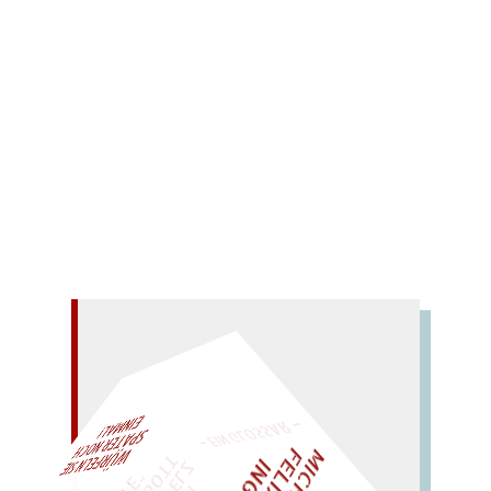
Im Gedenken an H.C. Artmann erschienenes Buch
des Internationalen Mundartarchivs „Ludwig
Soumagne”.
Mehr lesen
– EIN GLOSSAR –
AL!
W
ÜRFELN SIE
SPÄTER NOCH
EIN
M