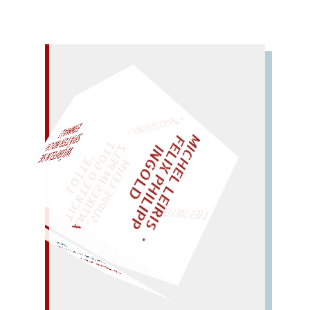
– EIN GLOSSAR –
M
I
C
H
E
L
L
E
I
R
I
S
・
E
L
I
X
P
H
I
L
I
P
P
N
G
O
L
F
AL!
Z
T
I
D
„
S
U
P
P
E
L
E
H
M
A
N
T
I
K
E
S
I
M
P
E
L
T
I
C
K
T
E
O
G
O
T
L
O
T
T
E
"
WÜRFELN SIE
SPÄTER NOCH
EINM
LIES SIR LEIRIS LEIS
Schrott.
tritt fristlos an Ort, frisst
FORTSCHRITT